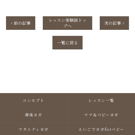
レッスン体験談トッ
< 前の記事
次の記事 >
プへ
一覧に戻る
コンセプト
レッスン一覧
産後ヨガ
ママ＆ベビーヨガ
マタニティヨガ
えいごでヨガforベビー