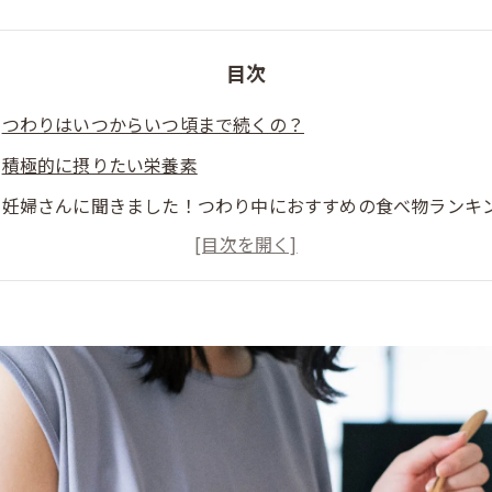
目次
つわりはいつからいつ頃まで続くの？
積極的に摂りたい栄養素
妊婦さんに聞きました！つわり中におすすめの食べ物ランキ
第1位：フルーツ
第2位：ゼリー
第3位：つめたい蕎麦
番外編：ポテトやお菓子
つわりを乗り切るための食事のポイント