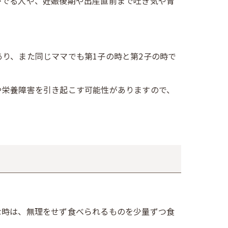
がでる人や、妊娠後期や出産直前まで吐き気や胃
り、また同じママでも第1子の時と第2子の時で
や栄養障害を引き起こす可能性がありますので、
な時は、無理をせず食べられるものを少量ずつ食