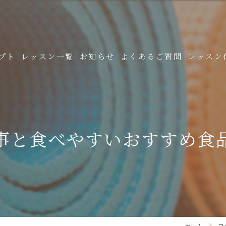
プト
レッスン一覧
お知らせ
よくあるご質問
レッスン
産後ヨガ
ママ＆ベビーヨガ
事と食べやすいおすすめ食
マタニティヨガ
えいごでヨガforベビー
その他女性向けヨガ
出張ヨガ
ホーム
コ