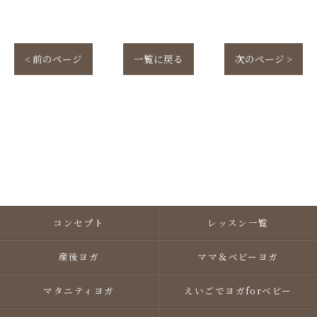
< 前のページ
一覧に戻る
次のページ >
コンセプト
レッスン一覧
産後ヨガ
ママ＆ベビーヨガ
マタニティヨガ
えいごでヨガforベビー